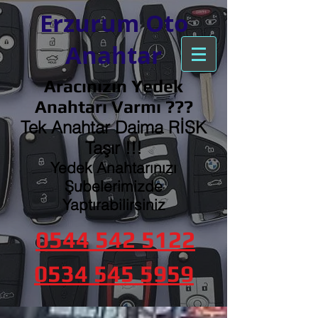
Erzurum Oto
Anahtar
Aracınızın Yedek
Anahtarı Varmı ???
Tek Anahtar Daima RİSK
Taşır !!!
Yedek Anahtarınızı
Şubelerimizde
Yaptırabilirsiniz
0544 542 5122
0534 545 5959