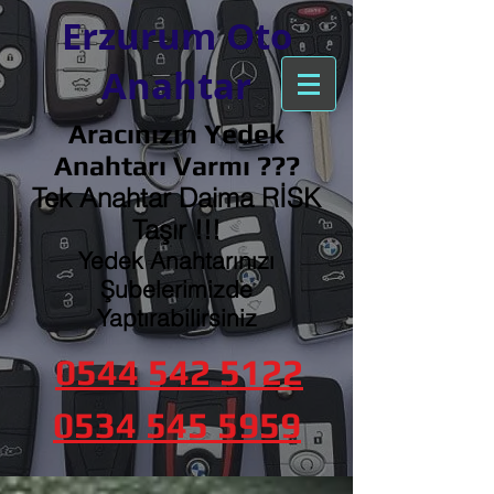
Erzurum Oto
Anahtar
Aracınızın Yedek
Anahtarı Varmı ???
Tek Anahtar Daima RİSK
Taşır !!!
Yedek Anahtarınızı
Şubelerimizde
Yaptırabilirsiniz
0544 542 5122
0534 545 5959