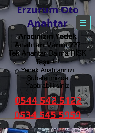
Erzurum Oto
Anahtar
Aracınızın Yedek
Anahtarı Varmı ???
Tek Anahtar Daima RİSK
Taşır !!!
Yedek Anahtarınızı
Şubelerimizde
Yaptırabilirsiniz
0544 542 5122
0534 545 5959