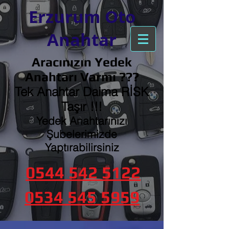
Erzurum Oto
Anahtar
Aracınızın Yedek
Anahtarı Varmı ???
Tek Anahtar Daima RİSK
Taşır !!!
Yedek Anahtarınızı
Şubelerimizde
Yaptırabilirsiniz
0544 542 5122
0534 545 5959